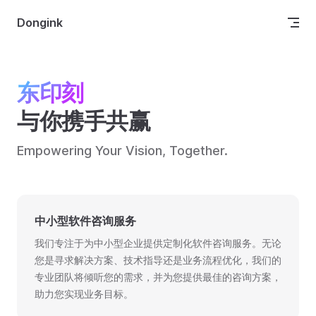
Skip to content
Dongink
东印刻
与你携手共赢
Empowering Your Vision, Together.
中小型软件咨询服务
我们专注于为中小型企业提供定制化软件咨询服务。无论
您是寻求解决方案、技术指导还是业务流程优化，我们的
专业团队将倾听您的需求，并为您提供最佳的咨询方案，
助力您实现业务目标。